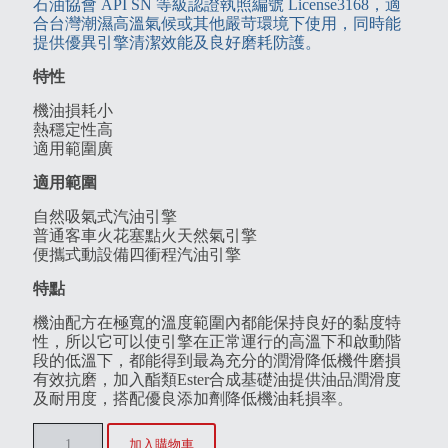
石油協會 API SN 等級認證執照編號 License3168，適
合台灣潮濕高溫氣候或其他嚴苛環境下使用，同時能
提供優異引擎清潔效能及良好磨耗防護。
特性
機油損耗小
熱穩定性高
適用範圍廣
適用範圍
自然吸氣式汽油引擎
普通客車火花塞點火天然氣引擎
便攜式動設備四衝程汽油引擎
特點
機油配方在極寬的溫度範圍內都能保持良好的黏度特
性，所以它可以使引擎在正常運行的高溫下和啟動階
段的低溫下，都能得到最為充分的潤滑降低機件磨損
有效抗磨，加入酯類Ester合成基礎油提供油品潤滑度
及耐用度，搭配優良添加劑降低機油耗損率。
加入購物車