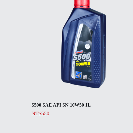
S500 SAE API SN 10W50 1L
NT$
550