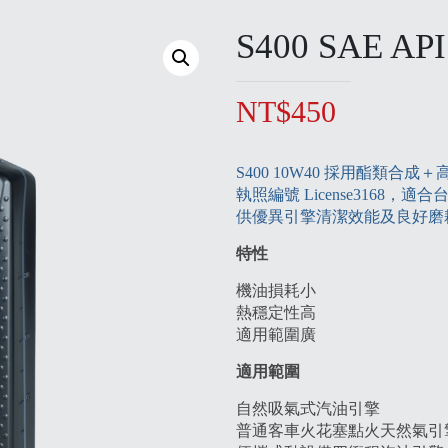
S400 SAE AP
NT$
450
S400 10W40 採用酯類合
執照編號 License316
供優異引擎清潔效能及良好磨
特性
機油損耗小
熱穩定性高
適用範圍廣
適用範圍
自然吸氣式汽油引擎
普通客車火花塞點火天然氣引