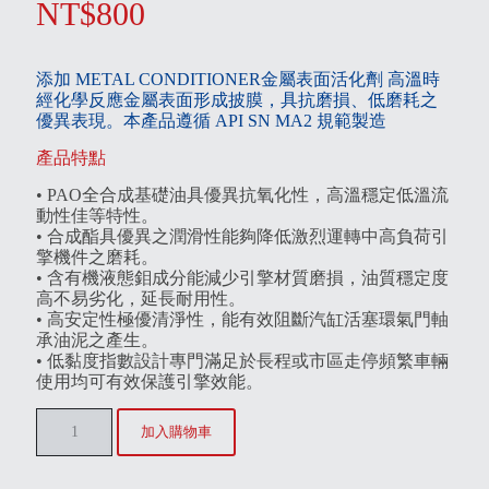
NT$
800
添加 METAL CONDITIONER金屬表面活化劑 高溫時
經化學反應金屬表面形成披膜，具抗磨損、低磨耗之
優異表現。本產品遵循 API SN MA2 規範製造
產品特點
• PAO全合成基礎油具優異抗氧化性，高溫穩定低溫流
動性佳等特性。
• 合成酯具優異之潤滑性能夠降低激烈運轉中高負荷引
擎機件之磨耗。
• 含有機液態鉬成分能減少引擎材質磨損，油質穩定度
高不易劣化，延長耐用性。
• 高安定性極優清淨性，能有效阻斷汽缸活塞環氣門軸
承油泥之產生。
• 低黏度指數設計專門滿足於長程或市區走停頻繁車輛
使用均可有效保護引擎效能。
加入購物車