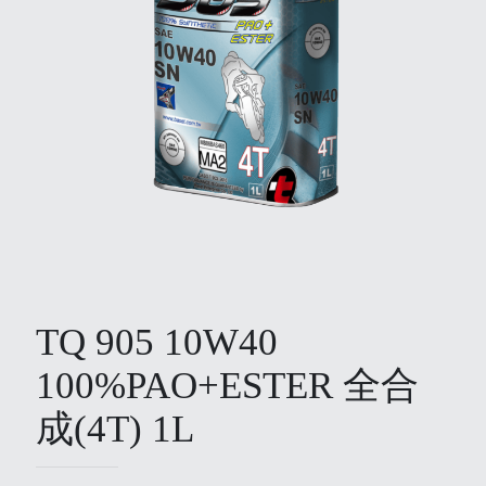
TQ 905 10W40
100%PAO+ESTER 全合
成(4T) 1L