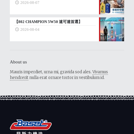
2026-08-07
【802 CHAMPION 5W50 速可達首選】
2026-08-04
About us
Mauris imperdiet, urna mi, gravida sod ales.
Vivamus
hendrerit
nulla erat ornare tortor in vestibulum id.