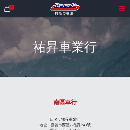
0
祐昇車業行
南區車行
店名：祐昇車業行
地址：嘉義市西區八德路243號