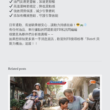
油門反應更靈敏，加速更順暢
高溫運轉更穩定，降低震動感
強效潤滑保護，減少引擎磨耗
添加有機液態鉬，守護引擎效能
日常通勤、長途騎乘都安心，讓動力持續在線！
有任何油品、車行據點的問題歡迎FB私訊問編編
很樂意為夥伴們分析推薦喔～～
如果想得知更多第一手消息資訊，歡迎到FB搜尋粉專『Baset 貝
斯力機油』追蹤！！
Related posts