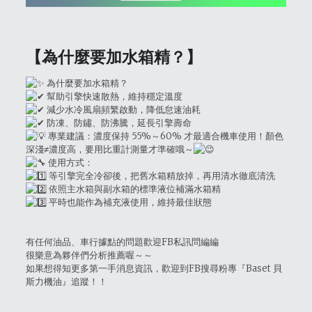
【為什麼要加水箱精？
】
為什麼要加水箱精？
幫助引擎快速散熱，維持穩定溫度
減少水冷風扇頻繁啟動，降低怠速油耗
防凍、防鏽、防沸騰，延長引擎壽命
專業建議：濃度保持 55%～60% 才最適合機車使用！顏色
深淺≠濃度高，要用比重計測量才準確哦～
使用方式：
等引擎完全冷卻後，把舊水箱精放掉，再用清水徹底清洗
依照主水箱與副水箱的標準液位補滿水箱精
平時也能作為補充液使用，維持最佳狀態
有任何油品、車行據點的問題歡迎FB私訊問編編
很樂意為夥伴們分析推薦喔～～
如果想得知更多第一手消息資訊，歡迎到FB搜尋粉專『Baset 貝
斯力機油』追蹤！！