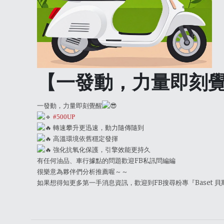
【一發動，力量即刻
一發動，力量即刻覺醒
#500UP
轉速攀升更迅速，動力隨傳隨到
高溫環境依舊穩定發揮
強化抗氧化保護，引擎效能更持久
有任何油品、車行據點的問題歡迎FB私訊問編編
很樂意為夥伴們分析推薦喔～～
如果想得知更多第一手消息資訊，歡迎到FB搜尋粉專『Baset 