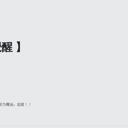
覺醒
】
貝斯力機油』追蹤！！