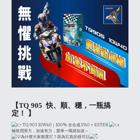
【TQ 905 快、順、穩，一瓶搞
定！
】
TQ 905 10W40｜100% 全合成 PAO + ESTER
極致潤滑力，加速有力，愛車一喝就知道～
為什麼大家都選它？因為它真的很可以