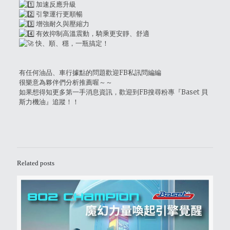
加速反應升級
引擎運行更順暢
增強耐久與壓縮力
有效抑制高溫震動，騎乘更安靜、舒適
快、順、穩，一瓶搞定！
有任何油品、車行據點的問題歡迎FB私訊問編編
很樂意為夥伴們分析推薦喔～～
如果想得知更多第一手消息資訊，歡迎到FB搜尋粉專『Baset 貝
斯力機油』追蹤！！
Related posts